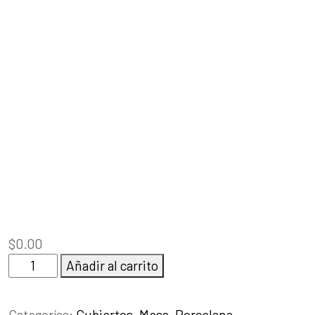
$
0.00
Cuchara
Añadir al carrito
Sopera
cantidad
Categorías:
Cubiertos
,
Mesa
,
Porcelana