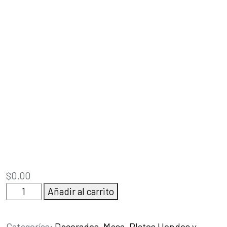
$
0.00
Cráneos:
Añadir al carrito
Tazón
cantidad
Categorías:
Decorados
,
Mesa
,
Platos Hondos y