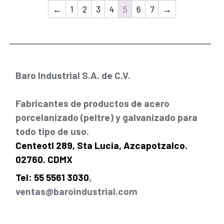
←
1
2
3
4
5
6
7
→
Baro Industrial S.A. de C.V.
Fabricantes de productos de acero
porcelanizado (peltre) y galvanizado para
todo tipo de uso.
Centeotl 289, Sta Lucia, Azcapotzalco.
02760. CDMX
Tel: 55 5561 3030
,
ventas@baroindustrial.com