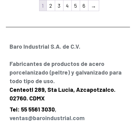
1
2
3
4
5
6
→
Baro Industrial S.A. de C.V.
Fabricantes de productos de acero
porcelanizado (peltre) y galvanizado para
todo tipo de uso.
Centeotl 289, Sta Lucia, Azcapotzalco.
02760. CDMX
Tel: 55 5561 3030
,
ventas@baroindustrial.com