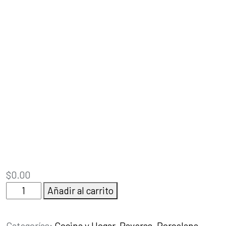
$
0.00
Pavera
Añadir al carrito
cantidad
Categorías:
Cocina y Hogar
,
Paveras
,
Porcelana